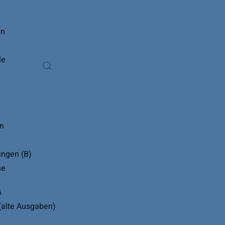
en
le
n
ngen (B)
ne
6
(alte Ausgaben)