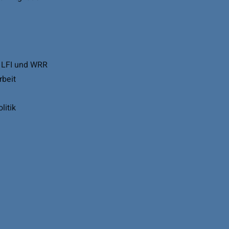
e LFI und WRR
rbeit
litik