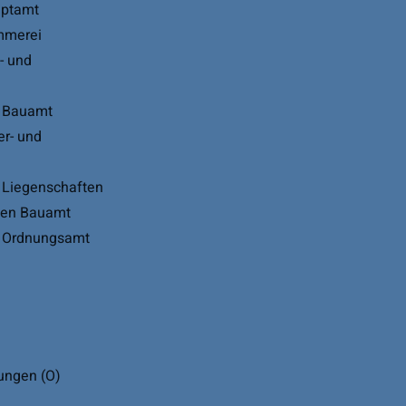
uptamt
mmerei
- und
 Bauamt
er- und
Liegenschaften
gen Bauamt
 Ordnungsamt
ungen (O)