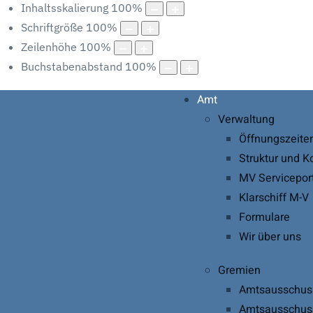
Inhaltsskalierung
100
%
Schriftgröße
100
%
Zeilenhöhe
100
%
Buchstabenabstand
100
%
Amt
Verwaltung
Öffnungszeite
Struktur und K
MV Servicepor
Klarschiff M-V
Formulare
Wir über uns
Gremien
Amtsausschus
Amtsausschuss