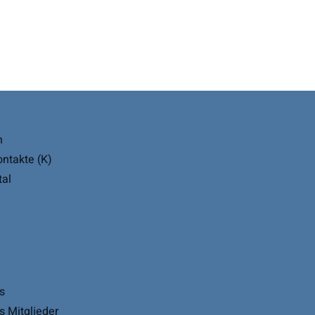
n
ontakte (K)
tal
s
 Mitglieder