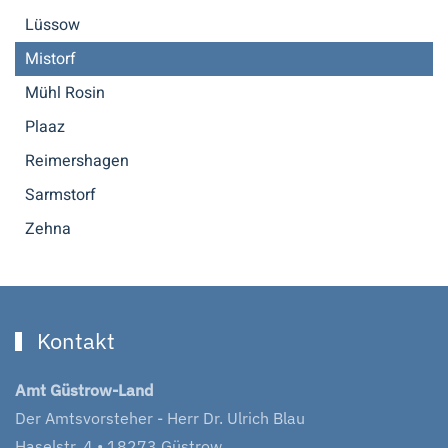
Lüssow
Mistorf
Mühl Rosin
Plaaz
Reimershagen
Sarmstorf
Zehna
Kontakt
Amt Güstrow-Land
Der Amtsvorsteher - Herr Dr. Ulrich Blau
Haselstr. 4 • 18273 Güstrow